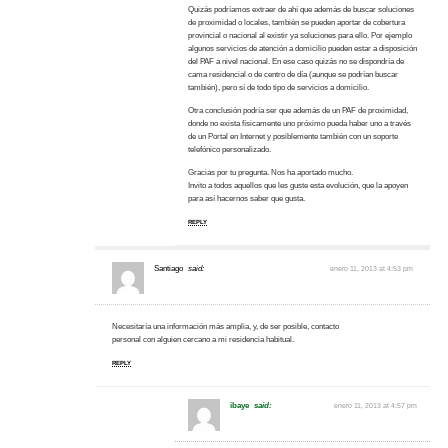
Quizás podríamos extraer de ahí que además de buscar soluciones
de proximidad o locales, también se pueden aportar de cobertura
provincial o nacional al existir ya soluciones para ello. Por ejemplo
algunos servicios de atención a domicilio pueden estar a disposición
del PAF a nivel nacional. En ese caso quizás no se dispondría de
cama residencial o de centro de día (aunque se podrían buscar
también), pero sí de todo tipo de servicios a domicilio.
Otra conclusión podría ser que además de un PAF de proximidad,
donde no exista físicamente uno próximo pueda haber uno a través
de un Portal en Internet y posiblemente también con un soporte
telefónico personalizado.
Gracias por tu pregunta. Nos ha aportado mucho.
Invito a todos aquellos que les guste esta evolución, que la apoyen
para así hacernos saber que gusta.
REPLY
Santiago
said:
enero 11, 2013 at 4:53 pm
Necesitaría una información más amplia, y, de ser posible, contacto
personal con alguien cercano a mi residencia habitual.
REPLY
ibaye
said:
enero 11, 2013 at 4:57 pm