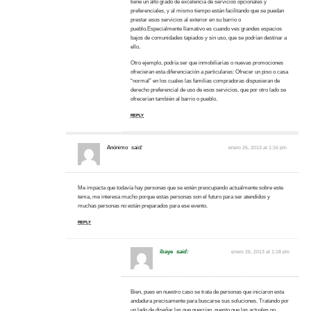
tiene un alto grado de excelencia de servicios opcionales y
preferenciales, y al mismo tiempo están facilitando que se puedan
prestar esos servicios al exterior en su barrio o
pueblo.Especialmente llamativo es cuando ves grandes espacios
bajos de comunidades tapiados y sin uso, que se podrían destinar a
ello.
Otro ejemplo, podría ser que inmobiliarias o nuevas promociones
ofrecieran esta diferenciación a particulares: Ofrecer un piso o casa
“normal” en los cuales las familias compradoras dispusieran de
derecho preferencial de uso de esos servicios, que por otro lado se
ofrecerían también al barrio o pueblo.
REPLY
Anónimo
said:
enero 26, 2013 at 1:16 pm
Me impacta que todavía hay personas que se estén preocupando actualmente sobre este
tema, me interesa mucho porque estas personas son el futuro para ser atendidos y
muchas personas no están preparados para ese evento.
REPLY
ibaye
said:
enero 26, 2013 at 1:18 pm
Bien, pues en nuestro caso se trata de personas que iniciaron esta
andadura precisamente para buscarse sus soluciones. Tratando por
un lado de diseñar las que querrían, puesto que las actuales no