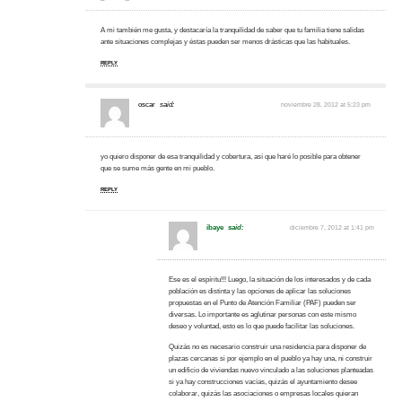
A mi también me gusta, y destacaría la tranquilidad de saber que tu familia tiene salidas
ante situaciones complejas y éstas pueden ser menos drásticas que las habituales.
REPLY
oscar
said:
noviembre 28, 2012 at 5:23 pm
yo quiero disponer de esa tranquilidad y cobertura, así que haré lo posible para obtener
que se sume más gente en mi pueblo.
REPLY
ibaye
said:
diciembre 7, 2012 at 1:41 pm
Ese es el espíritu!!! Luego, la situación de los interesados y de cada
población es distinta y las opciones de aplicar las soluciones
propuestas en el Punto de Atención Familiar (PAF) pueden ser
diversas. Lo importante es aglutinar personas con este mismo
deseo y voluntad, esto es lo que puede facilitar las soluciones.
Quizás no es necesario construir una residencia para disponer de
plazas cercanas si por ejemplo en el pueblo ya hay una, ni construir
un edificio de viviendas nuevo vinculado a las soluciones planteadas
si ya hay construcciones vacías, quizás el ayuntamiento desee
colaborar, quizás las asociaciones o empresas locales quieran