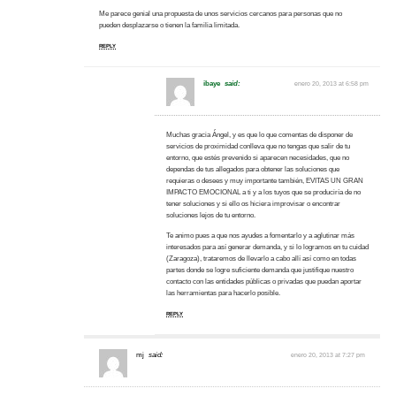
Me parece genial una propuesta de unos servicios cercanos para personas que no
pueden desplazarse o tienen la familia limitada.
REPLY
ibaye
said:
enero 20, 2013 at 6:58 pm
Muchas gracia Ángel, y es que lo que comentas de disponer de
servicios de proximidad conlleva que no tengas que salir de tu
entorno, que estés prevenido si aparecen necesidades, que no
dependas de tus allegados para obtener las soluciones que
requieras o desees y muy importante también, EVITAS UN GRAN
IMPACTO EMOCIONAL a ti y a los tuyos que se produciría de no
tener soluciones y si ello os hiciera improvisar o encontrar
soluciones lejos de tu entorno.
Te animo pues a que nos ayudes a fomentarlo y a aglutinar más
interesados para así generar demanda, y si lo logramos en tu cuidad
(Zaragoza), trataremos de llevarlo a cabo allí así como en todas
partes donde se logre suficiente demanda que justifique nuestro
contacto con las entidades públicas o privadas que puedan aportar
las herramientas para hacerlo posible.
REPLY
mj
said:
enero 20, 2013 at 7:27 pm