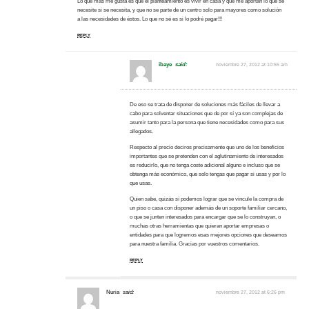
Lo que más me gusta es que el planteamiento es vivir en casa y que me aportan lo que se
necesite si se necesita, y que no se parte de un centro solo para mayores como solución
a las necesidades de éstos. Lo que no sé es si lo podré pagar!!!
REPLY
ibaye
said:
noviembre 27, 2012 at 10:55 am
De eso se trata de disponer de soluciones más fáciles de llevar a
cabo para solventar situaciones que de por sí ya son complejas de
asumir tanto para la persona que tiene necesidades como para sus
allegados.
Respecto al precio deciros precisamente que uno de los beneficios
importantes que se pretenden con el aglutinamiento de interesados
es reducirlo, que no tenga coste adicional alguno e incluso que se
obtenga más económico, que solo tengas que pagar si usas y por lo
que usas.
Quien sabe, quizás sí podemos lograr que se vincule la compra de
un piso o casa con disponer además de un soporte familiar cercano,
o que se junten interesados para encargar que se lo construyan, o
muchas otras herramientas que quieran aportar empresas o
entidades para que logremos esas mejores opciones que deseamos
para nuestra familia. Gracias por vuestros comentarios.
REPLY
Nuria
said:
noviembre 27, 2012 at 6:26 pm