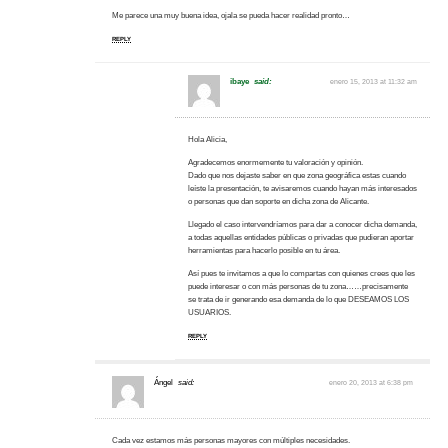
Me parece una muy buena idea, ojala se pueda hacer realidad pronto…
REPLY
ibaye
said:
enero 15, 2013 at 11:32 am
Hola Alicia,
Agradecemos enormemente tu valoración y opinión.
Dado que nos dejaste saber en que zona geográfica estas cuando
leíste la presentación, te avisaremos cuando hayan más interesados
o personas que dan soporte en dicha zona de Alicante.
Llegado el caso intervendríamos para dar a conocer dicha demanda,
a todas aquellas entidades públicas o privadas que pudieran aportar
herramientas para hacerlo posible en tu área.
Así pues te invitamos a que lo compartas con quienes crees que les
puede interesar o con más personas de tu zona……precisamente
se trata de ir generando esa demanda de lo que DESEAMOS LOS
USUARIOS.
REPLY
Ángel
said:
enero 20, 2013 at 6:38 pm
Cada vez estamos más personas mayores con múltiples necesidades.