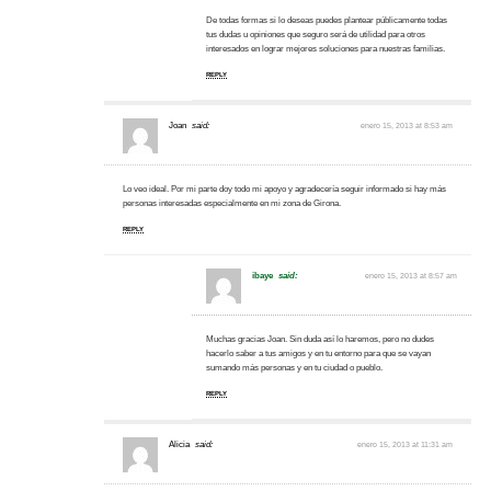
De todas formas si lo deseas puedes plantear públicamente todas
tus dudas u opiniones que seguro será de utilidad para otros
interesados en lograr mejores soluciones para nuestras familias.
REPLY
Joan
said:
enero 15, 2013 at 8:53 am
Lo veo ideal. Por mi parte doy todo mi apoyo y agradecería seguir informado si hay más
personas interesadas especialmente en mi zona de Girona.
REPLY
ibaye
said:
enero 15, 2013 at 8:57 am
Muchas gracias Joan. Sin duda así lo haremos, pero no dudes
hacerlo saber a tus amigos y en tu entorno para que se vayan
sumando más personas y en tu ciudad o pueblo.
REPLY
Alicia
said:
enero 15, 2013 at 11:31 am