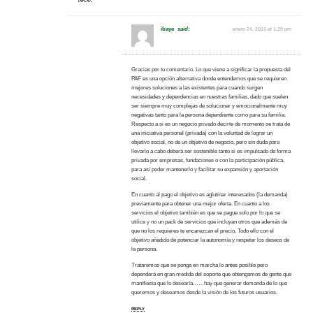
ibaye
said:
enero 24, 2013 at 1:29 pm
Gracias por tu comentario. Lo que viene a significar la propuesta del
PAF es una opción alternativa donde entendemos que se requieren
mejores soluciones a las existentes para cuando surgen
necesidades y dependencias en nuestras familias, dado que suelen
ser siempre muy complejas de solucionar y emocionalmente muy
negativas tanto para la persona dependiente como para su familia.
Respecto a si es un negocio privado decirte de momento se trata de
una iniciativa personal (privada) con la voluntad de lograr un
objetivo social, no de un objetivo de negocio, pero sin duda para
llevarlo a cabo deberá ser sostenible tanto si es impulsado de forma
privada por empresas, fundaciones o con la participación pública,
para así poder mantenerlo y facilitar su expansión y aportación
social.
En cuanto al pago el objetivo es aglutinar interesados (la demanda)
previamente para obtener una mejor oferta. En cuanto a los
servicios el objetivo también es que se pague solo por lo que se
utilice y no un pack de servicios que incluyan otros que además de
que no los requieres te encarezcan el precio. Todo ello con el
objetivo añadido de potenciar la autonomía y respetar los deseos de
la persona.
Trataremos que se ponga en marcha lo antes posible pero
dependerá en gran medida del soporte que obtengamos de gente que
manifiesta que lo desearía……hay que generar demanda de lo que
queremos y deseamos desde la visión de los futuros usuarios.
REPLY