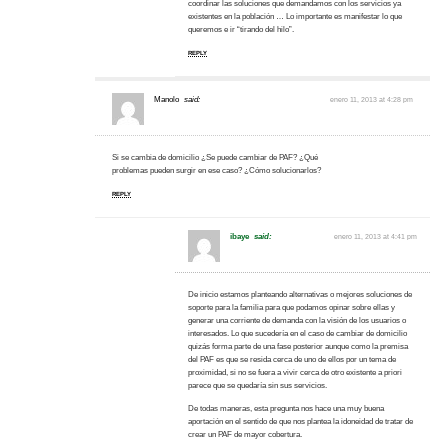
coordinar las soluciones que demandamos con los servicios ya
existentes en la población … Lo importante es manifestar lo que
queremos e ir “tirando del hilo”.
REPLY
Manolo
said:
enero 11, 2013 at 4:28 pm
Si se cambia de domicilio ¿Se puede cambiar de PAF? ¿Qué
problemas pueden surgir en ese caso? ¿Cómo solucionarlos?
REPLY
ibaye
said:
enero 11, 2013 at 4:41 pm
De inicio estamos planteando alternativas o mejores soluciones de
soporte para la familia para que podamos opinar sobre ellas y
generar una corriente de demanda con la visión de los usuarios o
interesados. Lo que sucedería en el caso de cambiar de domicilio
quizás forma parte de una fase posterior aunque como la premisa
del PAF es que se resida cerca de uno de ellos por un tema de
proximidad, si no se fuera a vivir cerca de otro existente a priori
parece que se quedaría sin sus servicios.
De todas maneras, esta pregunta nos hace una muy buena
aportación en el sentido de que nos plantea la idoneidad de tratar de
crear un PAF de mayor cobertura.