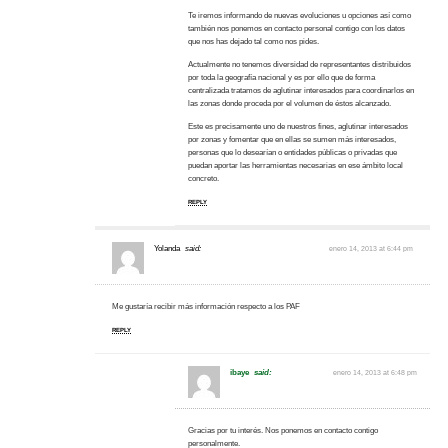
Te iremos informando de nuevas evoluciones u opciones así como
también nos ponemos en contacto personal contigo con los datos
que nos has dejado tal como nos pides.
Actualmente no tenemos diversidad de representantes distribuidos
por toda la geografía nacional y es por ello que de forma
centralizada tratamos de aglutinar interesados para coordinarlos en
las zonas donde proceda por el volumen de éstos alcanzado.
Este es precisamente uno de nuestros fines, aglutinar interesados
por zonas y fomentar que en ellas se sumen más interesados,
personas que lo desearían o entidades públicas o privadas que
puedan aportar las herramientas necesarias en ese ámbito local
concreto.
REPLY
Yolanda
said:
enero 14, 2013 at 6:44 pm
Me gustaría recibir más información respecto a los PAF
REPLY
ibaye
said:
enero 14, 2013 at 6:48 pm
Gracias por tu interés. Nos ponemos en contacto contigo
personalmente.