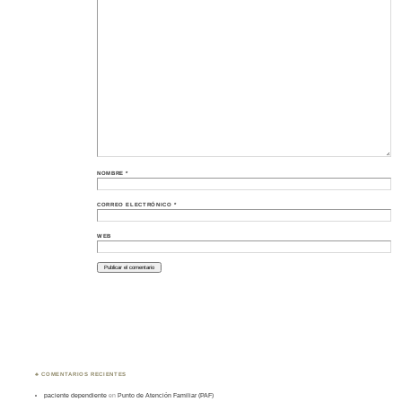
NOMBRE
*
CORREO ELECTRÓNICO
*
WEB
♣ COMENTARIOS RECIENTES
paciente dependiente
en
Punto de Atención Familiar (PAF)