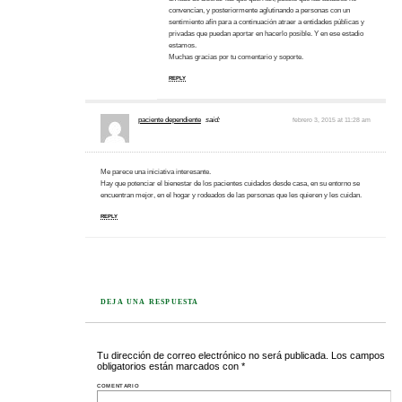
convencían, y posteriormente aglutinando a personas con un
sentimiento afín para a continuación atraer a entidades públicas y
privadas que puedan aportar en hacerlo posible. Y en ese estadio
estamos.
Muchas gracias por tu comentario y soporte.
REPLY
paciente dependiente
said:
febrero 3, 2015 at 11:28 am
Me parece una iniciativa interesante.
Hay que potenciar el bienestar de los pacientes cuidados desde casa, en su entorno se
encuentran mejor, en el hogar y rodeados de las personas que les quieren y les cuidan.
REPLY
DEJA UNA RESPUESTA
Tu dirección de correo electrónico no será publicada.
Los campos
obligatorios están marcados con
*
COMENTARIO