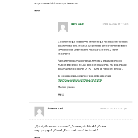
me parece una iniciativa super interesante
REPLY
ibaye
said:
enero 20, 2013 at 7:46 pm
Celebramos que te guste y te invitamos que nos sigas en Facebook
para fomentar esta iniciativa que pretende generar demanda desde
la visión de los usuarios para movilizar a la oferta y lograr
implantarlo.
Ánima también a más personas, familias u organizaciones de
Huesca dado que sí allí, así como en otras zonas, hay demanda allí
será más factible obtener un PAF (punto de Atención Familiar).
Si lo deseas pues, síguenos y comparte este enlace
http://www.facebook.com/ibaye.net?fref=ts
Muchas gracias
REPLY
Anónimo
said:
enero 24, 2013 at 12:57 pm
¿Qué significa esto exactamente? ¿Es un negocio Privado? ¿Cuánto
tengo que pagar? ¿Cómo? ¿Para cuando estará funcionando?
REPLY