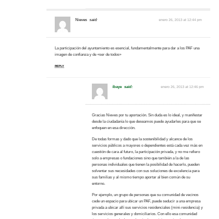
Nieves
said:
enero 26, 2013 at 12:44 pm
La participación del ayuntamiento es esencial, fundamentalmente para dar a los PAF una
imagen de confianza y de «ser de todos»
REPLY
ibaye
said:
enero 26, 2013 at 12:46 pm
Gracias Nieves por tu aportación. Sin duda es lo ideal, y manifestar
desde la ciudadanía lo que deseamos puede ayudarles para que se
enfoquen en esa dirección.
De todas formas y dado que la sostenibilidad y alcance de los
servicios públicos a mayores o dependientes está cada vez más en
cuestión de cara al futuro, la participación privada, y no me refiero
solo a empresas o fundaciones sino que también a la de las
personas individuales que tienen la posibilidad de hacerlo, pueden
solventar sus necesidades con sus soluciones de excelencia para
sus familias y al mismo tiempo aportar al bien común de su
entorno.
Por ejemplo, un grupo de personas que su comunidad de vecinos
cede un espacio para ubicar un PAF, puede seducir a una empresa
privada a ubicar allí sus servicios residenciales (mini-residencia) y
los servicios generales y domiciliarios. Con ello esa comunidad