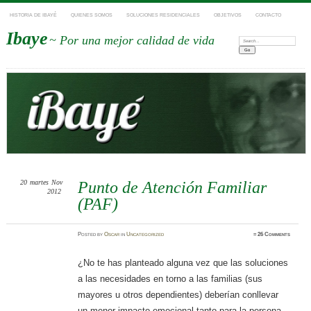
HISTORIA DE IBAYÉ
QUIENES SOMOS
SOLUCIONES RESIDENCIALES
OBJETIVOS
CONTACTO
Ibaye
~ Por una mejor calidad de vida
Search:
20
martes
Nov
Punto de Atención Familiar
2012
(PAF)
Posted
by
Oscar
in
Uncategorized
≈
26 Comments
¿No te has planteado alguna vez que las soluciones
a las necesidades en torno a las familias (sus
mayores u otros dependientes) deberían conllevar
un menor impacto emocional tanto para la persona